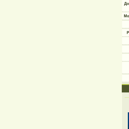
До
Мо
Р