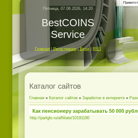
Приветст
Пятница, 07.08.2026, 14:20
BestCOINS
Service
Главная
|
Регистрация
|
Вход
|
RSS
Каталог сайтов
Главная
»
Каталог сайтов
»
Заработок в интернете
»
Раз
Как пенсионеру зарабатывать 50 000 руб
http://partglo.ru/affiliate/10191190