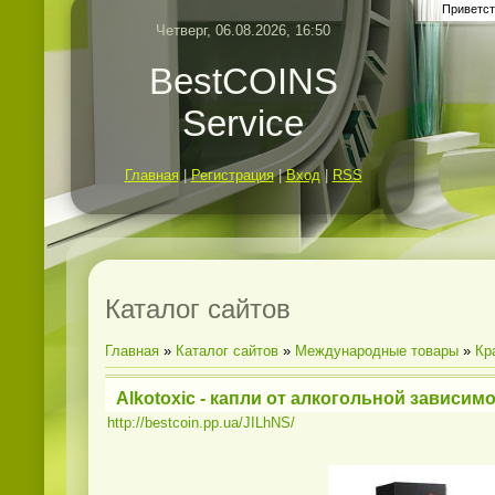
Приветст
Четверг, 06.08.2026, 16:50
BestCOINS
Service
Главная
|
Регистрация
|
Вход
|
RSS
Каталог сайтов
Главная
»
Каталог сайтов
»
Международные товары
»
Кр
Alkotoxic - капли от алкогольной зависимос
http://bestcoin.pp.ua/JILhNS/