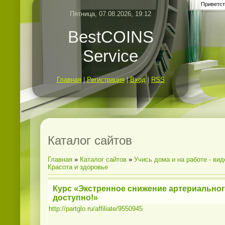
Приветст
Пятница, 07.08.2026, 19:12
BestCOINS
Service
Главная
|
Регистрация
|
Вход
|
RSS
Каталог сайтов
Главная
»
Каталог сайтов
»
Учись дома и на работе - ви
Красота и здоровье
Курс «Экстренное снижение артериальног
доступно!»
http://partglo.ru/affiliate/9550945