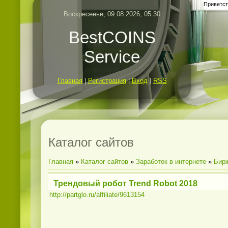
Приветст
Воскресенье, 09.08.2026, 05:30
BestCOINS
Service
Главная
|
Регистрация
|
Вход
|
RSS
Каталог сайтов
Главная
»
Каталог сайтов
»
Заработок в интернете
»
Бир
Трендовый робот Trend Robot 2018
http://partglo.ru/affiliate/9613154