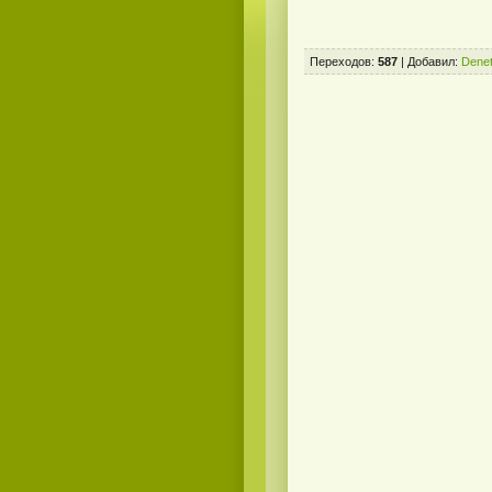
Переходов
:
587
|
Добавил
:
Denet