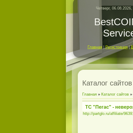
Четверг, 06.08.2026,
BestCO
Servic
Главная
|
Регистрация
|
Каталог сайтов
Главная
»
Каталог сайтов
ТС "Пегас" - невер
http://partglo.ru/affiliate/963