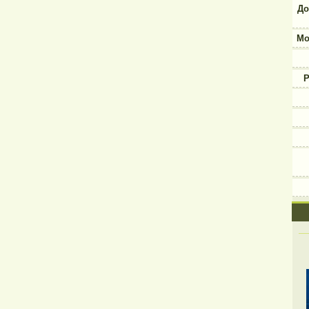
До
Мо
Р