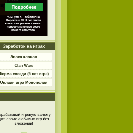
Заработок на играх
Эпоха клонов
Clan Wars
Ферма соседи (5 лет игре)
Онлайн игра Монополия
...
арабатывай игровую валюту
для своих любимых игр без
вложений!