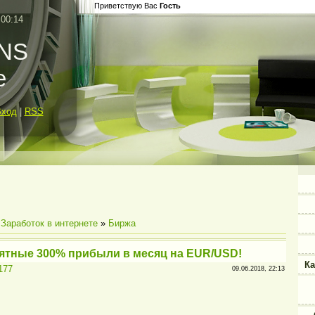
Приветствую Вас
Гость
 00:14
INS
e
Вход
|
RSS
»
Заработок в интернете
»
Биржа
оятные 300% прибыли в месяц на EUR/USD!
Ка
9177
09.06.2018, 22:13