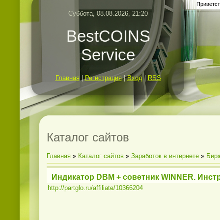
Приветст
Суббота, 08.08.2026, 21:20
BestCOINS
Service
Главная
|
Регистрация
|
Вход
|
RSS
Каталог сайтов
Главная
»
Каталог сайтов
»
Заработок в интернете
»
Бир
Индикатор DBM + советник WINNER. Инст
http://partglo.ru/affiliate/10366204