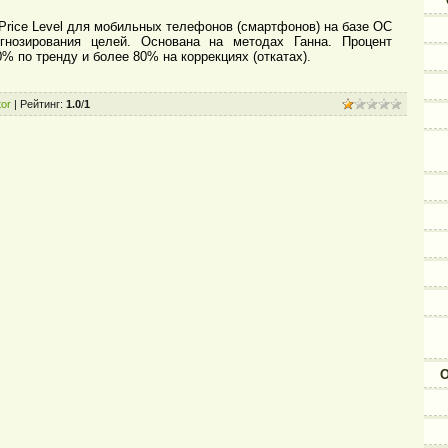
rice Level для мобильных телефонов (смартфонов) на базе ОС
огнозирования целей. Основана на методах Ганна. Процент
% по тренду и более 80% на коррекциях (откатах).
or
|
Рейтинг
:
1.0
/
1
О