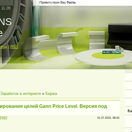
Приветствую Вас
Гость
 11:28
INS
e
Вход
|
RSS
»
Заработок в интернете
»
Биржа
рования целей Gann Price Level. Версия под
Ка
63392
31.07.2019, 08:03