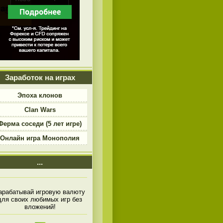
Заработок на играх
Эпоха клонов
Clan Wars
Ферма соседи (5 лет игре)
Онлайн игра Монополия
...
арабатывай игровую валюту
для своих любимых игр без
вложений!