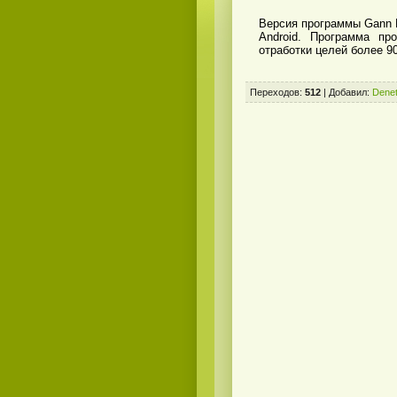
Версия программы Gann P
Android. Программа пр
отработки целей более 90
Переходов
:
512
|
Добавил
:
Denet