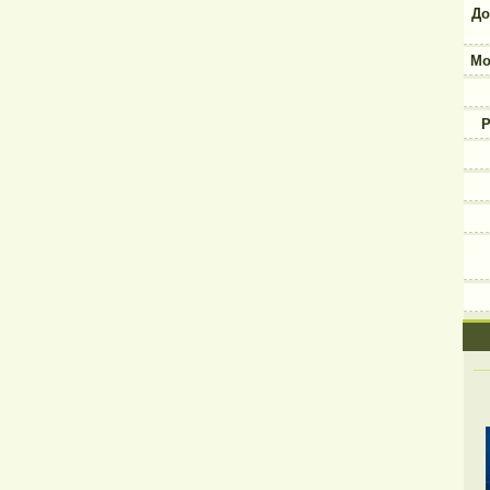
До
Мо
Р