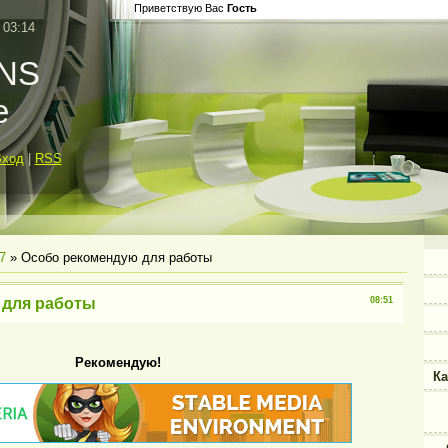
Приветствую Вас
Гость
 03:14
INS
e
Вход
|
RSS
7
» Особо рекомендую для работы
 для работы
08:51
Рекомендую!
Ка