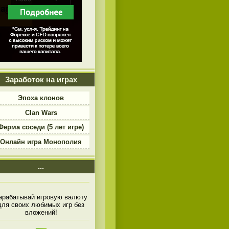
Заработок на играх
Эпоха клонов
Clan Wars
Ферма соседи (5 лет игре)
Онлайн игра Монополия
...
арабатывай игровую валюту
для своих любимых игр без
вложений!