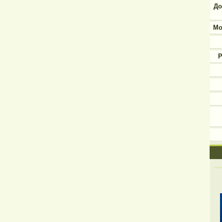
До
Мо
Р