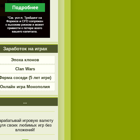
Заработок на играх
Эпоха клонов
Clan Wars
Ферма соседи (5 лет игре)
Онлайн игра Монополия
...
арабатывай игровую валюту
для своих любимых игр без
вложений!