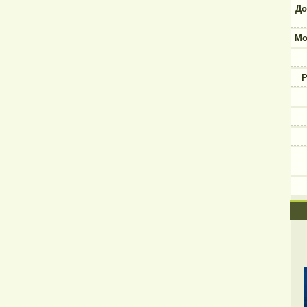
До
Мо
Р