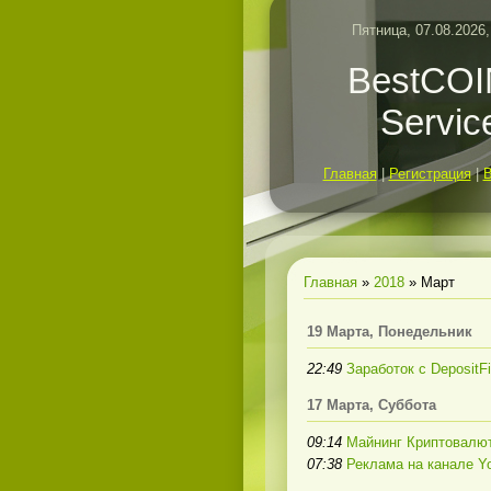
Пятница, 07.08.2026,
BestCO
Servic
Главная
|
Регистрация
|
Главная
»
2018
»
Март
19 Марта, Понедельник
22:49
Заработок с DepositFi
17 Марта, Суббота
09:14
Майнинг Криптовалю
07:38
Реклама на канале Y