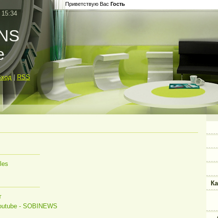
Приветствую Вас
Гость
 15:34
INS
e
Вход
|
RSS
les
Ка
т
outube - SOBINEWS